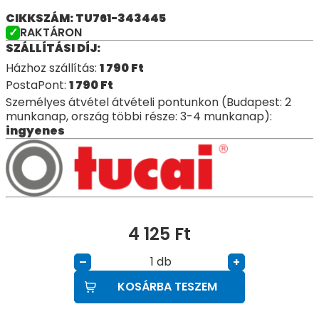
CIKKSZÁM: TU761-343445
RAKTÁRON
SZÁLLÍTÁSI DÍJ:
Házhoz szállítás:
1 790
Ft
PostaPont:
1 790
Ft
Személyes átvétel átvételi pontunkon (Budapest: 2
munkanap, ország többi része: 3-4 munkanap):
ingyenes
4 125
Ft
db
–
+
KOSÁRBA TESZEM