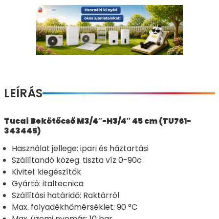
LEÍRÁS
Tucai Bekötőcső M3/4″-H3/4″ 45 cm (TU761-
343445)
Használat jellege: ipari és háztartási
Szállítandó közeg: tiszta víz 0-90c
Kivitel: kiegészítők
Gyártó: italtecnica
Szállítási határidő: Raktárról
Max. folyadékhőmérséklet: 90 °C
Max. üzemi nyomás: 10 bar