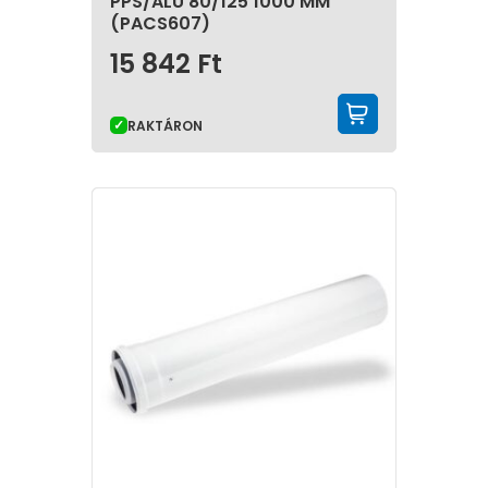
PPS/ALU 80/125 1000 MM
(PACS607)
15 842
Ft
KOSÁRBA 
RAKTÁRON