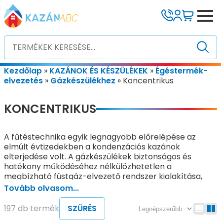
Kezdőlap
»
KAZÁNOK ÉS KÉSZÜLÉKEK
»
Égéstermék-
elvezetés
»
Gázkészülékhez
»
Koncentrikus
KONCENTRIKUS
A fűtéstechnika egyik legnagyobb előrelépése az
elmúlt évtizedekben a kondenzációs kazánok
elterjedése volt. A gázkészülékek biztonságos és
hatékony működéséhez nélkülözhetetlen a
megbízható füstgáz-elvezető rendszer kialakítása,
amelynek területén a koncentrikus égéstermék-
Tovább olvasom...
elvezető rendszer vált a legelterjedtebb és
leggyakrabban alkalmazott megoldássá.
197 db termék
SZŰRÉS