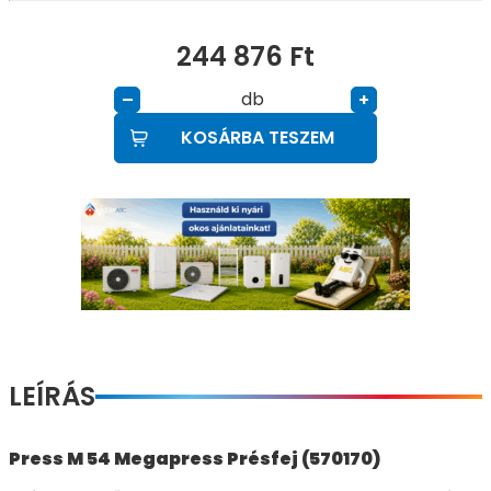
244 876
Ft
db
–
+
KOSÁRBA TESZEM
LEÍRÁS
Press M 54 Megapress Présfej (570170)