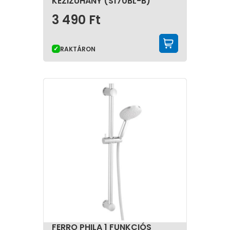
KÉZIZUHANY (S170BL-B)
3 490
Ft
KOSÁRBA 
RAKTÁRON
FERRO PHILA 1 FUNKCIÓS