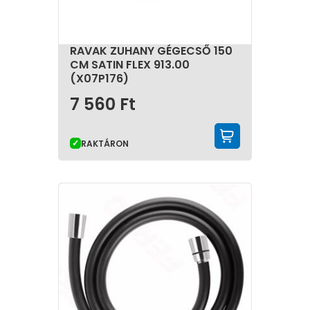
RAVAK ZUHANY GÉGECSŐ 150
CM SATIN FLEX 913.00
(X07P176)
7 560
Ft
KOSÁRBA 
RAKTÁRON