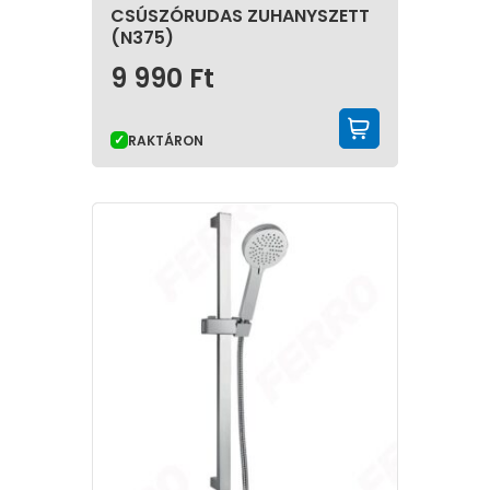
CSÚSZÓRUDAS ZUHANYSZETT
(N375)
9 990
Ft
KOSÁRBA 
RAKTÁRON