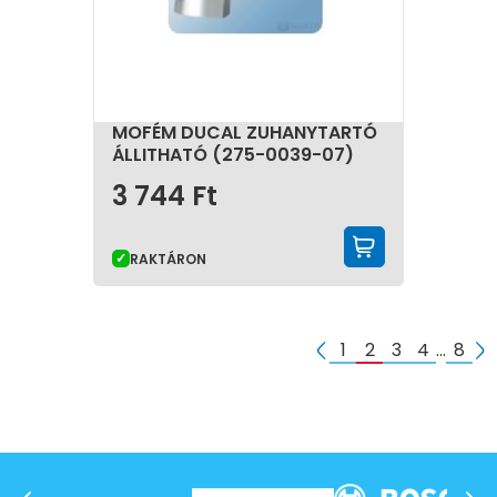
MOFÉM DUCAL ZUHANYTARTÓ
ÁLLITHATÓ (275-0039-07)
3 744
Ft
KOSÁRBA 
RAKTÁRON
1
2
3
4
…
8