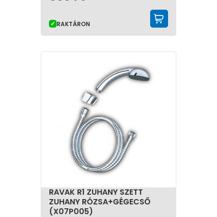
KOSÁRBA 
RAKTÁRON
RAVAK R1 ZUHANY SZETT
ZUHANY RÓZSA+GÉGECSŐ
(X07P005)