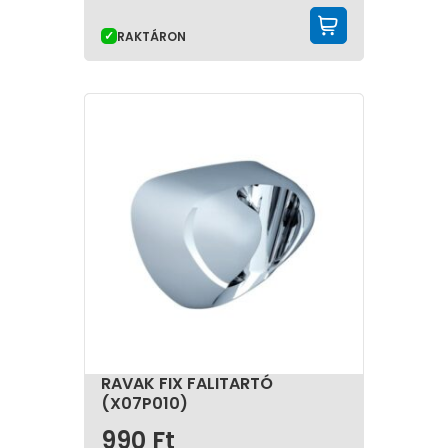
KOSÁRBA 
RAKTÁRON
RAVAK FIX FALITARTÓ
(X07P010)
990
Ft