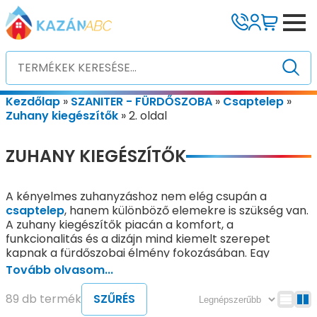
Kezdőlap
»
SZANITER - FÜRDŐSZOBA
»
Csaptelep
»
Zuhany kiegészítők
»
2. oldal
ZUHANY KIEGÉSZÍTŐK
A kényelmes zuhanyzáshoz nem elég csupán a
csaptelep
, hanem különböző elemekre is szükség van.
A zuhany kiegészítők piacán a komfort, a
funkcionalitás és a dizájn mind kiemelt szerepet
kapnak a fürdőszobai élmény fokozásában. Egy
modern fürdőszoba elengedhetetlen elemei a
Tovább olvasom...
kézizuhany, fejzuhany, gégecső, zuhanytartó vagy a
komplett zuhanyszett, amelyek mind hozzájárulnak a
89 db termék
SZŰRÉS
kényelmes, praktikus és esztétikus fürdőzéshez.