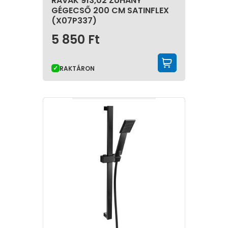
RAVAK 913,02 ZUHANY
GÉGECSŐ 200 CM SATINFLEX
(X07P337)
5 850
Ft
KOSÁRBA 
RAKTÁRON