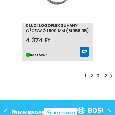
KLUDI LOGOFLEX ZUHANY
GÉGECSŐ 1600 MM (61056.05)
4 374
Ft
KOSÁRBA 
RAKTÁRON
1
2
3
…
8