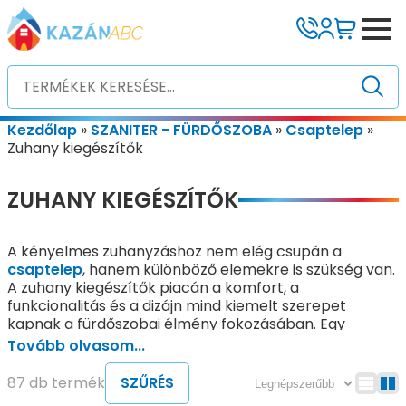
Kezdőlap
»
SZANITER - FÜRDŐSZOBA
»
Csaptelep
»
Zuhany kiegészítők
ZUHANY KIEGÉSZÍTŐK
A kényelmes zuhanyzáshoz nem elég csupán a
csaptelep
, hanem különböző elemekre is szükség van.
A zuhany kiegészítők piacán a komfort, a
funkcionalitás és a dizájn mind kiemelt szerepet
kapnak a fürdőszobai élmény fokozásában. Egy
modern fürdőszoba elengedhetetlen elemei a
Tovább olvasom...
kézizuhany, fejzuhany, gégecső, zuhanytartó vagy a
komplett zuhanyszett, amelyek mind hozzájárulnak a
87 db termék
SZŰRÉS
kényelmes, praktikus és esztétikus fürdőzéshez.