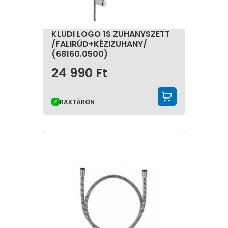
KLUDI LOGO 1S ZUHANYSZETT
/FALIRÚD+KÉZIZUHANY/
(68160.0500)
24 990
Ft
KOSÁRBA 
RAKTÁRON